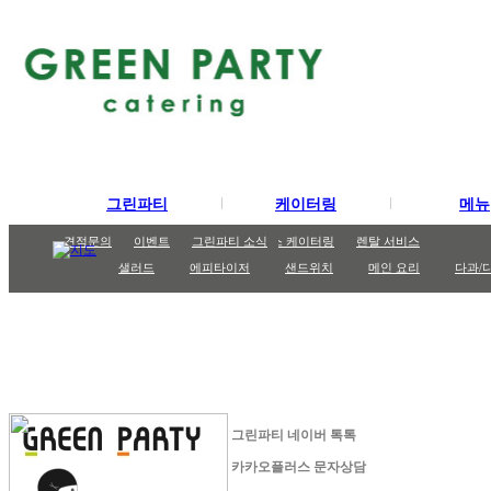
그린파티
케이터링
메뉴
그린파티
케이터링
파티메뉴
도시락/런치박스
파티 케이터링
견적문의
포트폴리오
이벤트
까페 케이터링
고메박스
그린파티 소식
STAFF 소개
박스 케이터링
렌탈 서비스
샐러드
에피타이저
샌드위치
메인 요리
다과/
그린파티 네이버 톡톡
카카오플러스 문자상담