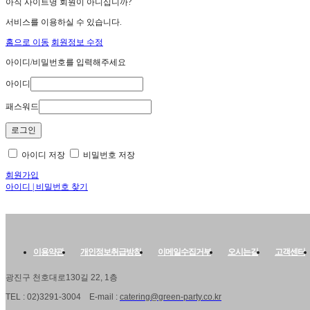
아직 사이트명 회원이 아니십니까?
서비스를 이용하실 수 있습니다.
홈으로 이동
회원정보 수정
아이디/비밀번호를 입력해주세요
아이디
패스워드
아이디 저장
비밀번호 저장
회원가입
아이디 | 비밀번호 찾기
이용약관
개인정보취급방침
이메일수집거부
오시는길
고객센터
광진구 천호대로130길 22, 1층
TEL : 02)3291-3004 E-mail :
catering@green-party.co.kr