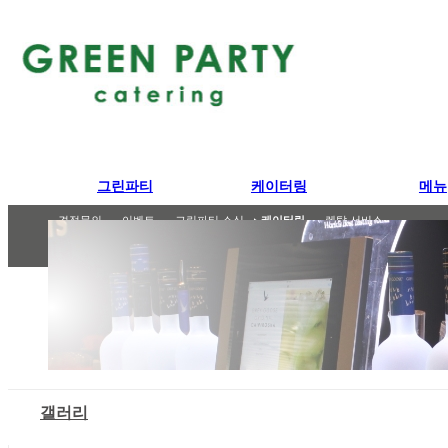
그린파티
케이터링
메뉴
그린파티
케이터링
파티메뉴
도시락/런치박스
파티 케이터링
견적문의
포트폴리오
이벤트
까페 케이터링
고메박스
그린파티 소식
STAFF 소개
박스 케이터링
렌탈 서비스
샐러드
에피타이저
샌드위치
메인 요리
다과/
갤러리