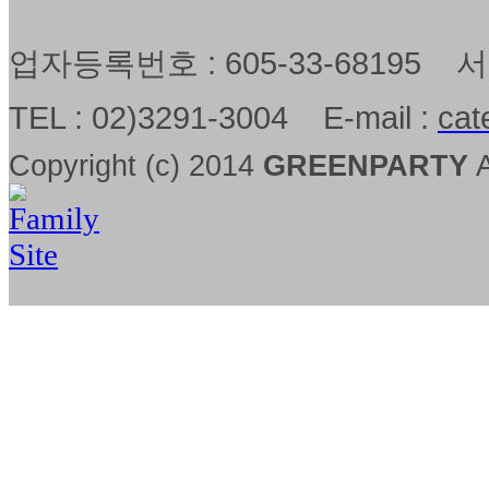
업자등록번호 : 605-33-68195
TEL : 02)3291-3004 E-mail :
cat
Copyright (c) 2014
GREENPARTY
A