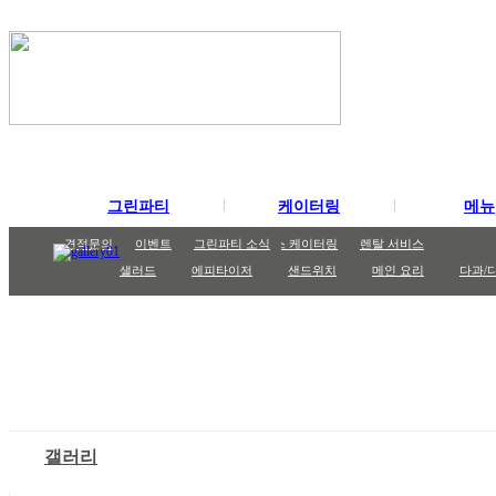
그린파티
케이터링
메뉴
그린파티
케이터링
파티메뉴
도시락/런치박스
파티 케이터링
견적문의
포트폴리오
이벤트
까페 케이터링
고메박스
그린파티 소식
STAFF 소개
박스 케이터링
렌탈 서비스
샐러드
에피타이저
샌드위치
메인 요리
다과/
갤러리