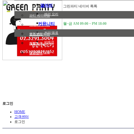
샌드위치
갤러리
그린파티 네이버 톡톡
고메박스
메인 요리
카카오플러스 문자상담
파티 케이터링
커뮤니티
다과/디저트
월~금 AM 09:00 ~ PM 18:00
까페 케이터링
커피/음료
견적문의
박스 케이터링
바베큐
이벤트
렌탈 서비스
그린파티 소식
코스요리
로그인
HOME
고객센터
로그인