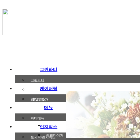
그린파티
그린파티
케이터링
포트폴리오
케이터링
STAFF 소개
메뉴
파티메뉴
샐러드
런치박스
에피타이저
도시락/런치박스