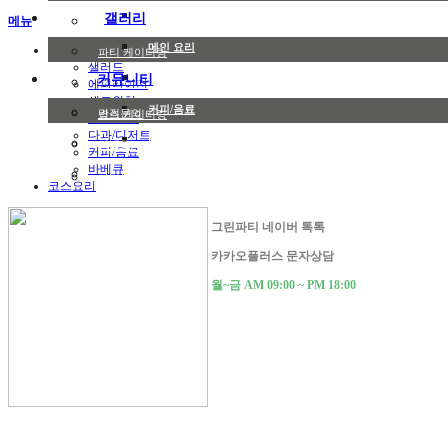
샌드위치
갤러리
메뉴
고메박스
메인 요리
파티메뉴
파티 케이터링
샐러드
커뮤니티
다과/디저트
에피타이저
까페 케이터링
샌드위치
커피/음료
견적문의
박스 케이터링
메인 요리
다과/디저트
바베큐
이벤트
렌탈 서비스
커피/음료
바베큐
그린파티 소식
코스요리
코스요리
그린파티 네이버 톡톡
카카오플러스 문자상담
월~금 AM 09:00 ~ PM 18:00