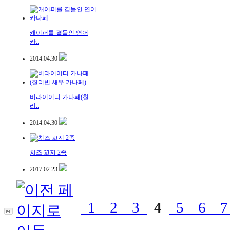
캐이퍼를 곁들인 연어
카..
2014.04.30
버라이어티 카나페(칠
리..
2014.04.30
치즈 꼬지 2종
2017.02.23
1
2
3
4
5
6