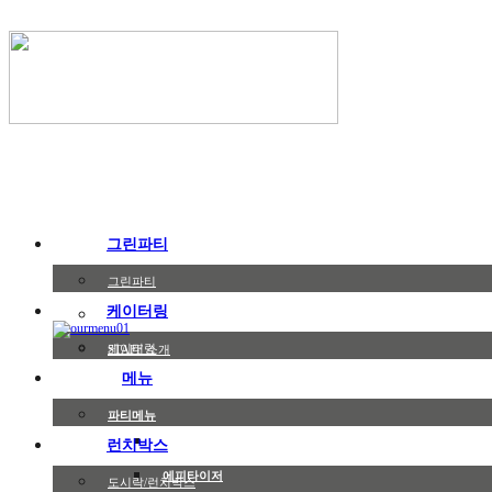
그린파티
그린파티
케이터링
포트폴리오
케이터링
STAFF 소개
메뉴
파티메뉴
샐러드
런치박스
에피타이저
도시락/런치박스