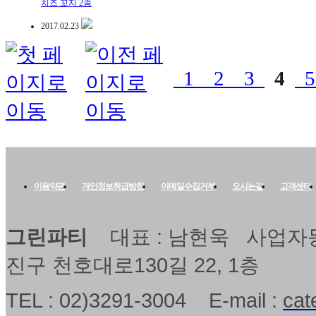
치즈 꼬지 2종
2017.02.23
1
2
3
4
이용약관
개인정보취급방침
이메일수집거부
오시는길
고객센터
그린파티
대표 : 남현욱 사업자등록
진구 천호대로130길 22, 1층
TEL : 02)3291-3004 E-mail :
cat