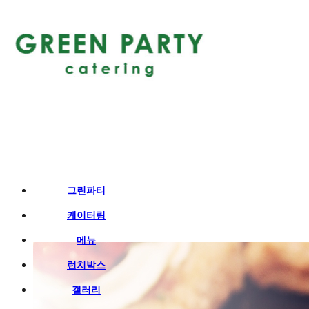
그린파티
케이터링
메뉴
런치박스
갤러리